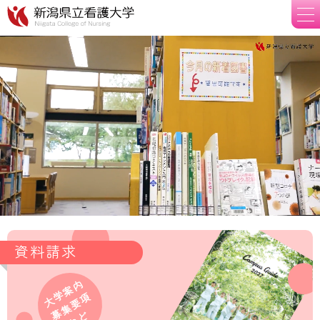
資料請求
大学案内
募集要項
など